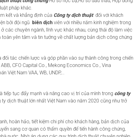
dịch thuật công chứng
Hồ sơ học bạ,Hồ sơ đấu thầu, Hợp đồng
luật pháp khác.
cam kết và khẳng định của
C
ông ty dịch thuật
đối với khách
iện bởi đội ngũ
b
iên dịch
viên với nhiều năm kinh nghiệm trong
 ở các chuyên ngành, lĩnh vực khác nhau, cùng thái độ làm việc
 toàn yên tâm và tin tưởng về chất lượng bản dịch công chứng
à đối tác chiến lược và góp phần vào sự thành công trong chiến
), ABB, CFO Capital Co., Mekong Economics Co., Vina
Toán Việt Nam VAA, WB, UNDP,…
à tiếp tục đẩy mạnh và nâng cao vị trí của mình trong
công ty
g ty dịch thuật lớn nhất Việt Nam vào năm 2020 cũng như trở
h, hoàn hảo, tiết kiệm chi phí cho khách hàng, bản dịch của
uyển sang cơ quan có thẩm quyền để tiến hành công chứng,
hà nước. Nhờ áp dụng các quy trình dịch thuật chuyên nghiệp,