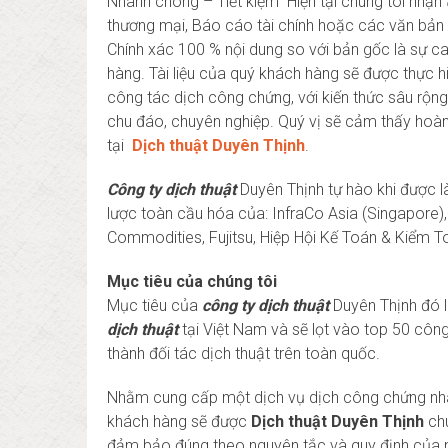
Nhanh chóng – Tiết kiệm” Hiện tại chúng tôi nhận
thương mại, Báo cáo tài chính hoặc các văn bản 
Chính xác 100 % nội dung so với bản gốc là sự 
hàng. Tài liệu của quý khách hàng sẽ được thực h
công tác dịch công chứng, với kiến thức sâu rộng
chu đáo, chuyên nghiệp. Quý vị sẽ cảm thấy hoàn
tại
D
ịch thuật Duyên Thịnh
.
Công ty dịch thuật
Duyên Thịnh tự hào khi được l
lược toàn cầu hóa của: InfraCo Asia (Singapore
Commodities, Fujitsu, Hiệp Hội Kế Toán & Kiểm 
Mục tiêu của chúng tôi
Mục tiêu của
công ty dịch thuật
Duyên Thịnh đó l
dịch thuật
tại Việt Nam và sẽ lọt vào top 50 côn
thành đối tác dịch thuật trên toàn quốc.
Nhằm cung cấp một dịch vụ dịch công chứng nhan
khách hàng sẽ được
D
ịch thuật Duyên Thịnh
ch
đảm bảo đúng theo nguyên tắc và quy định của n