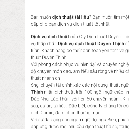
Bạn muốn
dịch thuật tài liêu
? Bạn muốn tìm một 
cấp cho bạn dịch vụ dịch thuật tốt nhất.
Dịch vụ dịch thuật
của Cty Dịch thuật Duyên Thị
vụ thấp nhất.
Dịch vụ dịch thuật Duyên Thịnh
sẵ
tuần. Khách hàng có thể hoàn toàn yên tâm về gi
thuật Duyên Thịnh
Với phong cách phục vụ hiện đại và chuyên nghiệp, 
độ chuyên môn cao, am hiểu sâu rộng về nhiều c
thuật nhanh ch
óng, chuyển tải chính xác các nội dung, thuật ng
Thịnh
nhận dịch thuật trên 100 ngôn ngữ khác nha
Đào Nha, Lào,Thái,…với hơn 60 chuyên ngành: Kinh
sâu, dự án, tài liệu…Đặc biệt, công ty chúng tôi 
dịch Carbin, đàm phán thương mại…
Với sự đa dạng các ngôn ngữ, đội ngũ Biên, phiên
đáp ứng được mọi nhu cầu dịch thuật hồ sơ, tài 