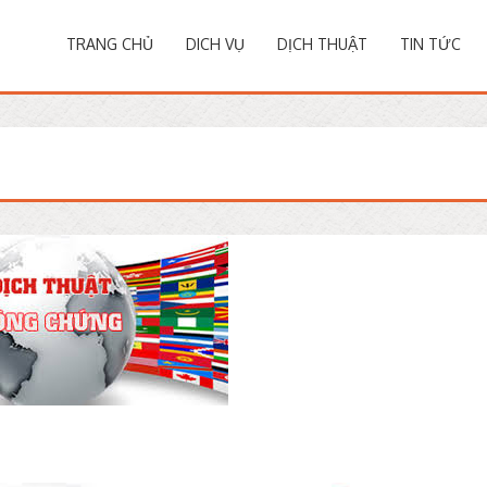
TRANG CHỦ
DICH VỤ
DỊCH THUẬT
TIN TỨC