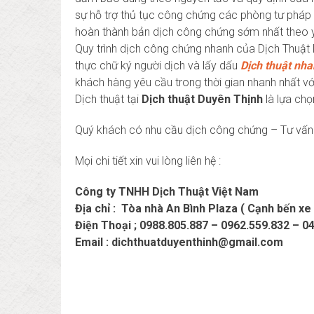
sự hỗ trợ thủ tục công chứng các phòng tư pháp 
hoàn thành bản dịch công chứng sớm nhất theo 
Quy trình dịch công chứng nhanh của Dịch Thuật D
thực chữ ký người dịch và lấy dấu
D
ịch thuật
nha
khách hàng yêu cầu trong thời gian nhanh nhất với 
Dịch thuật tại
D
ịch thuật Duyên Thịnh
là lựa chọ
Quý khách có nhu cầu dịch công chứng – Tư vấn 
Mọi chi tiết xin vui lòng liên hệ :
Công ty TNHH Dịch Thuật Việt Nam
Địa chỉ : Tòa nhà An Bình Plaza ( Cạnh bến xe
Điện Thoại ; 0988.805.887 – 0962.559.832 – 0
Email : dichthuatduyenthinh@gmail.com