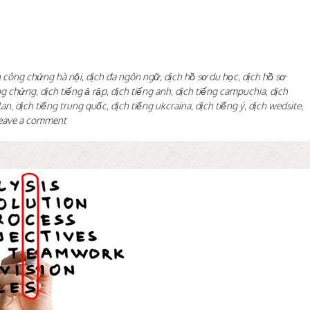
h công chứng hà nội
,
dịch đa ngôn ngữ
,
dịch hồ sơ du học
,
dịch hồ sơ
ng chứng
,
dịch tiếng ả rập
,
dịch tiếng anh
,
dịch tiếng campuchia
,
dịch
lan
,
dịch tiếng trung quốc
,
dịch tiếng ukcraina
,
dịch tiếng ý
,
dịch wedsite
,
eave a comment