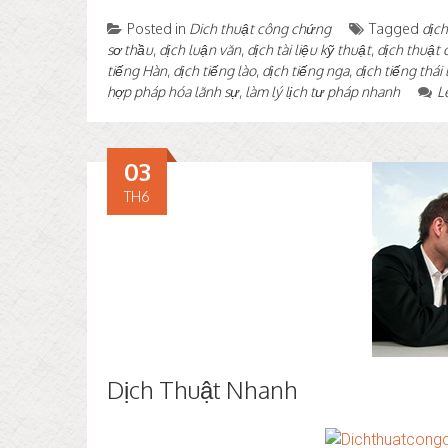
Posted in
Dich thuật công chứng
Tagged
dịch
sơ thầu
,
dịch luận văn
,
dịch tài liệu kỹ thuật
,
dịch thuật
tiếng Hàn
,
dịch tiếng lào
,
dịch tiếng nga
,
dịch tiếng thái 
hợp pháp hóa lãnh sự
,
làm lý lịch tư pháp nhanh
L
03
TH6
Dịch Thuật Nhanh