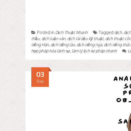
Posted in
Dịch Thuật Nhanh
Tagged
dịch
,
dịc
thầu
,
dịch luận văn
,
dịch tài liệu kỹ thuật
,
dịch thuật cô
tiếng Hàn
,
dịch tiếng lào
,
dịch tiếng nga
,
dịch tiếng thái 
hợp pháp hóa lãnh sự
,
làm lý lịch tư pháp nhanh
L
03
TH6