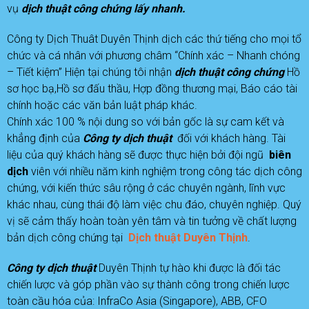
vụ
d
ịch thuật công chứng lấy nhanh.
Công ty Dịch Thuât Duyên Thịnh dịch các thứ tiếng cho mọi tổ
chức và cá nhân với phương châm “Chính xác – Nhanh chóng
– Tiết kiệm” Hiện tại chúng tôi nhận
dịch thuật công chứng
Hồ
sơ học bạ,Hồ sơ đấu thầu, Hợp đồng thương mại, Báo cáo tài
chính hoặc các văn bản luật pháp khác.
Chính xác 100 % nội dung so với bản gốc là sự cam kết và
khẳng định của
C
ông ty dịch thuật
đối với khách hàng. Tài
liệu của quý khách hàng sẽ được thực hiện bởi đội ngũ
b
iên
dịch
viên với nhiều năm kinh nghiệm trong công tác dịch công
chứng, với kiến thức sâu rộng ở các chuyên ngành, lĩnh vực
khác nhau, cùng thái độ làm việc chu đáo, chuyên nghiệp. Quý
vị sẽ cảm thấy hoàn toàn yên tâm và tin tưởng về chất lượng
bản dịch công chứng tại
D
ịch thuật Duyên Thịnh
.
Công ty dịch thuật
Duyên Thịnh tự hào khi được là đối tác
chiến lược và góp phần vào sự thành công trong chiến lược
toàn cầu hóa của: InfraCo Asia (Singapore), ABB, CFO